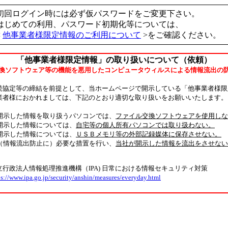
初回ログイン時には必ず仮パスワードをご変更下さい。
はじめての利用、パスワード初期化等については、
<
他事業者様限定情報のご利用について
>をご確認ください。
「他事業者様限定情報」の取り扱いについて（依頼）
換ソフトウェア等の機能を悪用したコンピュータウィルスによる情報流出の
続協定等の締結を前提として、当ホームページで開示している「他事業者様限
業者様におかれましては、下記のとおり適切な取り扱いをお願いいたします。
開示した情報を取り扱うパソコンでは、
ファイル交換ソフトウェアを使用しな
開示した情報については、
自宅等の個人所有パソコンでは取り扱わない。
開示した情報については、
ＵＳＢメモリ等の外部記録媒体に保存させない。
（情報流出防止に）必要な措置を行い、
当社が開示した情報を流出をさせない
行政法人情報処理推進機構（IPA) 日常における情報セキュリティ対策
ps://www.ipa.go.jp/security/anshin/measures/everyday.html