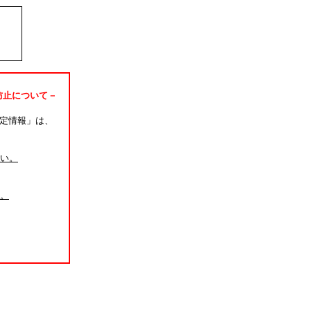
防止について－
定情報」は、
い。
。