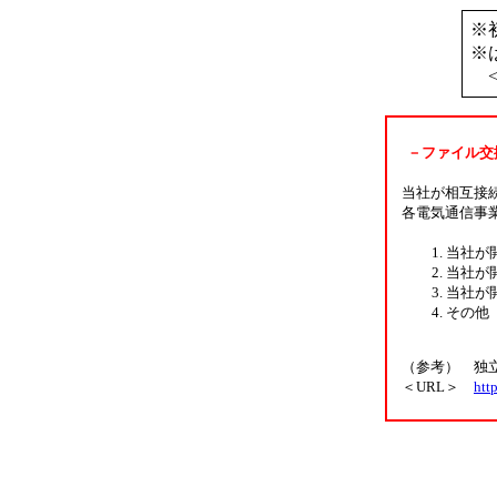
※
※
－ファイル交
当社が相互接
各電気通信事
当社が
当社が
当社が
その他
（参考） 独立
＜URL＞
htt